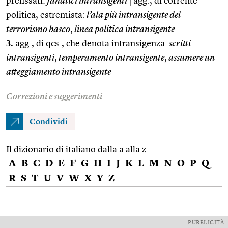
prefissati:
fanatici intransigenti
|
agg., di corrente
politica, estremista:
l’ala più intransigente del
terrorismo basco
,
linea politica intransigente
3.
agg., di qcs., che denota intransigenza:
scritti
intransigenti
,
temperamento intransigente
,
assumere un
atteggiamento intransigente
Correzioni e suggerimenti
Condividi
Il dizionario di italiano dalla a alla z
A
B
C
D
E
F
G
H
I
J
K
L
M
N
O
P
Q
R
S
T
U
V
W
X
Y
Z
PUBBLICITÀ