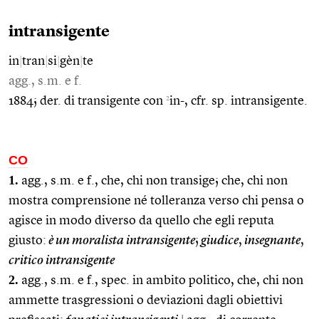
intransigente
in
|
tran
|
si
|
gèn
|
te
agg., s.m. e f.
2
1884; der. di transigente con
in-, cfr. sp. intransigente.
CO
1.
agg., s.m. e f., che, chi non transige; che, chi non
mostra comprensione né tolleranza verso chi pensa o
agisce in modo diverso da quello che egli reputa
giusto:
è un moralista intransigente
;
giudice
,
insegnante
,
critico intransigente
2.
agg., s.m. e f., spec. in ambito politico, che, chi non
ammette trasgressioni o deviazioni dagli obiettivi