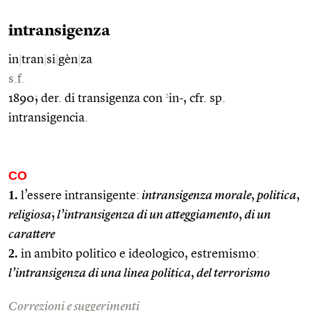
intransigenza
in
|
tran
|
si
|
gèn
|
za
s.f.
2
1890; der. di transigenza con
in-, cfr. sp.
intransigencia.
CO
1.
l’essere intransigente:
intransigenza morale
,
politica
,
religiosa
;
l’intransigenza di un atteggiamento
,
di un
carattere
2.
in ambito politico e ideologico, estremismo:
l’intransigenza di una linea politica
,
del terrorismo
Correzioni e suggerimenti