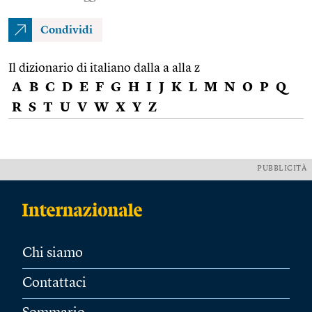
Condividi
Il dizionario di italiano dalla a alla z
A
B
C
D
E
F
G
H
I
J
K
L
M
N
O
P
Q
R
S
T
U
V
W
X
Y
Z
PUBBLICITÀ
Chi siamo
Contattaci