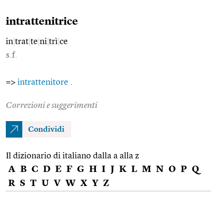
intrattenitrice
in
|
trat
|
te
|
ni
|
trì
|
ce
s.f.
=>
intrattenitore
.
Correzioni e suggerimenti
Condividi
Il dizionario di italiano dalla a alla z
A
B
C
D
E
F
G
H
I
J
K
L
M
N
O
P
Q
R
S
T
U
V
W
X
Y
Z