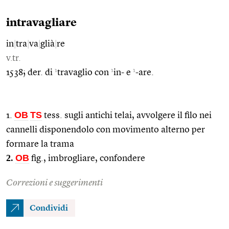
intravagliare
in
|
tra
|
va
|
glià
|
re
v.tr.
1
1
1
1538; der. di
travaglio con
in- e
-are.
OB
TS
1.
tess. sugli antichi telai, avvolgere il filo nei
cannelli disponendolo con movimento alterno per
formare la trama
2.
OB
fig., imbrogliare, confondere
Correzioni e suggerimenti
Condividi