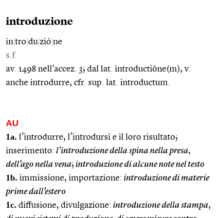
introduzione
in
|
tro
|
du
|
zió
|
ne
s.f.
av. 1498 nell'accez. 3; dal lat. introductiōne(m), v.
anche introdurre, cfr. sup. lat. introductum.
AU
1a.
l’introdurre, l’introdursi e il loro risultato;
inserimento:
l’introduzione della spina nella presa
,
dell’ago nella vena
;
introduzione di alcune note nel testo
1b.
immissione, importazione:
introduzione di materie
prime dall’estero
1c.
diffusione, divulgazione:
introduzione della stampa
,