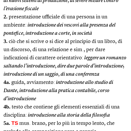
di nuovi sistemi di produzione
,
di severe misure contro
l’evasione fiscale
2.
presentazione ufficiale di una persona in un
ambiente:
introduzione dei vescovi alla presenza del
pontefice
,
introduzione a corte
,
in società
3.
ciò che si scrive o si dice al principio di un libro, di
un discorso, di una relazione e sim., per dare
indicazioni di carattere orientativo:
leggere un romanzo
saltando l’introduzione
,
dire due parole d’introduzione
;
introduzione di un saggio
,
di una conferenza
4a.
guida, avviamento:
introduzione allo studio di
Dante
,
introduzione alla pratica contabile
,
corso
d’introduzione
4b.
testo che contiene gli elementi essenziali di una
disciplina:
introduzione alla storia della filosofia
5a.
TS
mus. brano, per lo più in tempo lento, che