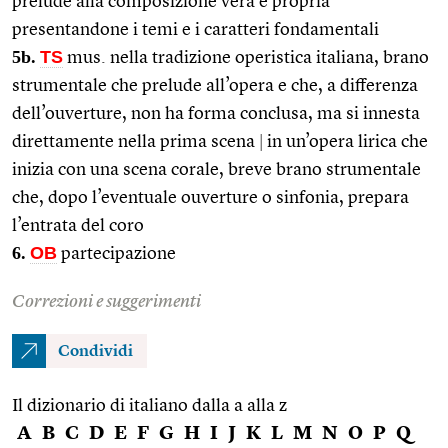
prelude alla composizione vera e propria
presentandone i temi e i caratteri fondamentali
5b.
TS
mus. nella tradizione operistica italiana, brano
strumentale che prelude all’opera e che, a differenza
dell’ouverture, non ha forma conclusa, ma si innesta
direttamente nella prima scena
|
in un’opera lirica che
inizia con una scena corale, breve brano strumentale
che, dopo l’eventuale ouverture o sinfonia, prepara
l’entrata del coro
6.
OB
partecipazione
Correzioni e suggerimenti
Condividi
Il dizionario di italiano dalla a alla z
A
B
C
D
E
F
G
H
I
J
K
L
M
N
O
P
Q