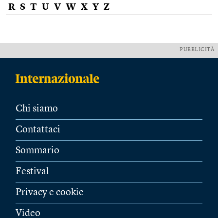
R
S
T
U
V
W
X
Y
Z
PUBBLICITÀ
Chi siamo
Contattaci
Sommario
Festival
Privacy e cookie
Video