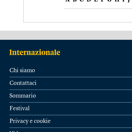
A
B
C
D
E
F
G
H
I
J
Chi siamo
Contattaci
Sommario
Festival
Privacy e cookie