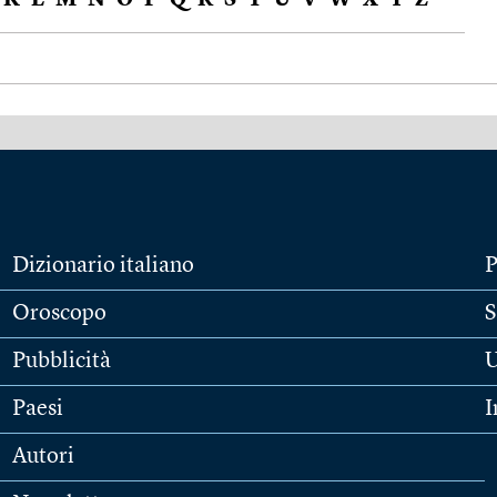
K
L
M
N
O
P
Q
R
S
T
U
V
W
X
Y
Z
Dizionario italiano
P
Oroscopo
S
Pubblicità
U
Paesi
I
Autori