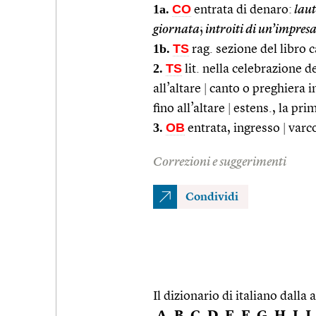
1a.
CO
entrata di denaro:
laut
giornata
;
introiti di un’impres
1b.
TS
rag. sezione del libro c
2.
TS
lit. nella celebrazione d
all’altare
|
canto o preghiera i
fino all’altare
|
estens., la pri
3.
OB
entrata, ingresso
|
varco
Correzioni e suggerimenti
Condividi
Il dizionario di italiano dalla a