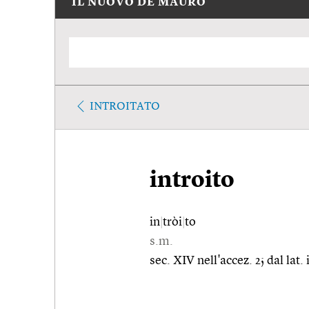
IL NUOVO DE MAURO
INTROITATO
introito
in
|
tròi
|
to
s.m.
sec. XIV nell'accez. 2; dal lat.