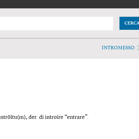
CERC
INTROMESSO
 intrŏĭtu(m), der. di introīre “entrare”.