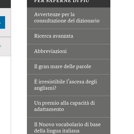
PER SAPERNE DI PIÙ
Avvertenze per la
consultazione del dizionario
A
Ricerca avanzata
Abbreviazioni
Il gran mare delle parole
È irresistibile l’ascesa degli
anglismi?
Un premio alla capacità di
adattamento
Il Nuovo vocabolario di base
della lingua italiana