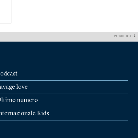
PUBBLICITÀ
odcast
avage love
ltimo numero
nternazionale Kids