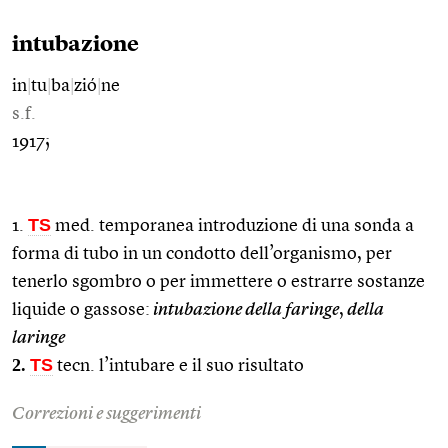
intubazione
in
|
tu
|
ba
|
zió
|
ne
s.f.
1917;
TS
1.
med. temporanea introduzione di una sonda a
forma di tubo in un condotto dell’organismo, per
tenerlo sgombro o per immettere o estrarre sostanze
liquide o gassose:
intubazione della faringe
,
della
laringe
2.
TS
tecn. l’intubare e il suo risultato
Correzioni e suggerimenti