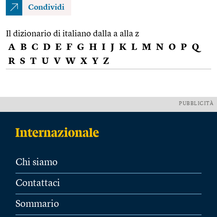
Condividi
Il dizionario di italiano dalla a alla z
A
B
C
D
E
F
G
H
I
J
K
L
M
N
O
P
Q
R
S
T
U
V
W
X
Y
Z
PUBBLICITÀ
Chi siamo
Contattaci
Sommario