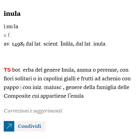
inula
ì
|
nu
|
la
s.f.
av. 1498; dal lat. scient. Ĭnŭla, dal lat. inula.
TS
bot. erba del genere Inula, annua o perenne, con
fiori solitari o in capolini gialli e frutti ad achenio con
pappo
|
con iniz. maiusc., genere della famiglia delle
Composite cui appartiene l’enula
Correzioni e suggerimenti
Condividi