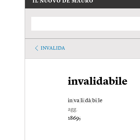
IL NUOVO DE MAURO
INVALIDA
invalidabile
in
|
va
|
li
|
dà
|
bi
|
le
agg.
1869;