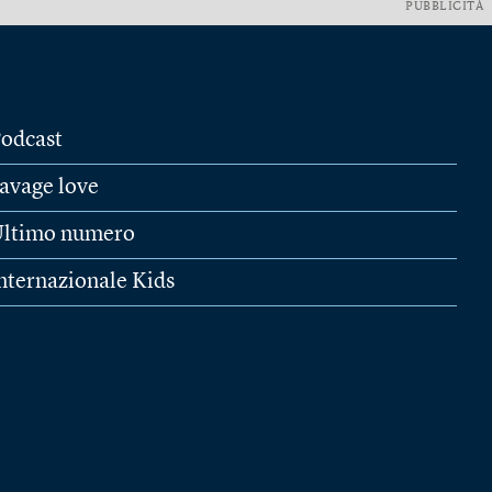
PUBBLICITÀ
odcast
avage love
ltimo numero
nternazionale Kids