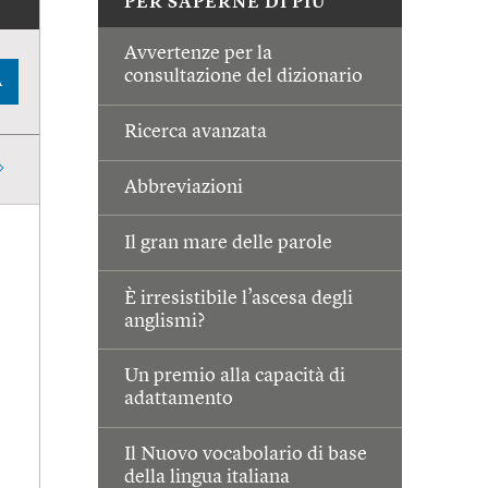
PER SAPERNE DI PIÙ
Avvertenze per la
consultazione del dizionario
A
Ricerca avanzata
Abbreviazioni
Il gran mare delle parole
È irresistibile l’ascesa degli
anglismi?
Un premio alla capacità di
adattamento
Il Nuovo vocabolario di base
della lingua italiana