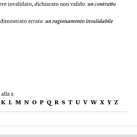
ere invalidato, dichiarato non valido:
un contratto
 dimostrato errato:
un ragionamento invalidabile
 alla z
K
L
M
N
O
P
Q
R
S
T
U
V
W
X
Y
Z