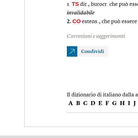
TS
1.
dir., burocr. che può ess
invalidabile
2.
CO
estens., che può essere
Correzioni e suggerimenti
Condividi
Il dizionario di italiano dalla a
A
B
C
D
E
F
G
H
I
J