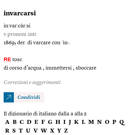
invarcarsi
in
|
var
|
càr
|
si
v.pronom.intr.
1
1869; der. di varcare con
in-.
RE
tosc.
di corso d’acqua , immettersi , sboccare
Correzioni e suggerimenti
Condividi
Il dizionario di italiano dalla a alla z
A
B
C
D
E
F
G
H
I
J
K
L
M
N
O
P
Q
R
S
T
U
V
W
X
Y
Z