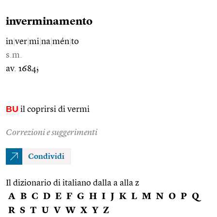
inverminamento
in
|
ver
|
mi
|
na
|
mén
|
to
s.m.
av. 1684;
BU
il coprirsi di vermi
Correzioni e suggerimenti
Condividi
Il dizionario di italiano dalla a alla z
A
B
C
D
E
F
G
H
I
J
K
L
M
N
O
P
Q
R
S
T
U
V
W
X
Y
Z