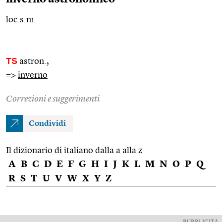
loc.s.m.
TS
astron.
,
=>
inverno
Correzioni e suggerimenti
Condividi
Il dizionario di italiano dalla a alla z
A
B
C
D
E
F
G
H
I
J
K
L
M
N
O
P
Q
R
S
T
U
V
W
X
Y
Z