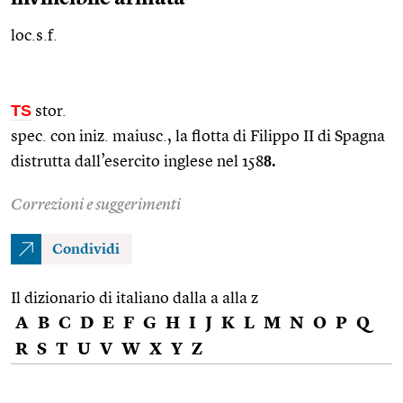
loc.s.f.
TS
stor.
spec. con
iniz.
maiusc.
, la flotta di Filippo II di Spagna
8.
distrutta dall’esercito inglese nel 158
Correzioni e suggerimenti
Condividi
Il dizionario di italiano dalla a alla z
A
B
C
D
E
F
G
H
I
J
K
L
M
N
O
P
Q
R
S
T
U
V
W
X
Y
Z