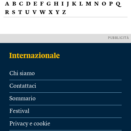
A
B
C
D
E
F
G
H
I
J
K
L
M
N
O
P
Q
R
S
T
U
V
W
X
Y
Z
PUBBLICITÀ
Chi siamo
Contattaci
Sommario
Festival
Privacy e cookie