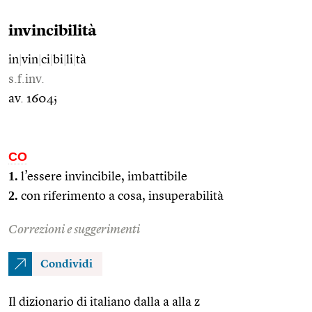
invincibilità
in
|
vin
|
ci
|
bi
|
li
|
tà
s.f.inv.
av. 1604;
CO
1.
l’essere invincibile, imbattibile
2.
con riferimento a cosa, insuperabilità
Correzioni e suggerimenti
Condividi
Il dizionario di italiano dalla a alla z