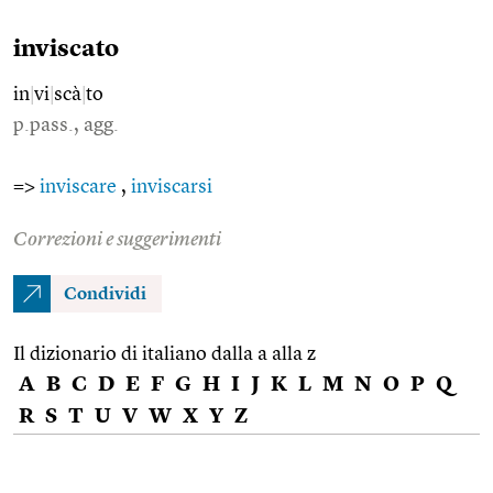
inviscato
in
|
vi
|
scà
|
to
p.pass., agg.
=>
inviscare
,
inviscarsi
Correzioni e suggerimenti
Condividi
Il dizionario di italiano dalla a alla z
A
B
C
D
E
F
G
H
I
J
K
L
M
N
O
P
Q
R
S
T
U
V
W
X
Y
Z