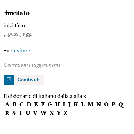
invitato
2
in
|
vi
|
tà
|
to
p.pass., agg.
2
=>
invitare
Correzioni e suggerimenti
Condividi
Il dizionario di italiano dalla a alla z
A
B
C
D
E
F
G
H
I
J
K
L
M
N
O
P
Q
R
S
T
U
V
W
X
Y
Z