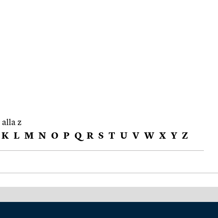
 alla z
K
L
M
N
O
P
Q
R
S
T
U
V
W
X
Y
Z