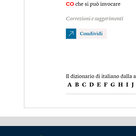
CO
che si può invocare
Correzioni e suggerimenti
Condividi
Il dizionario di italiano dalla a
A
B
C
D
E
F
G
H
I
J