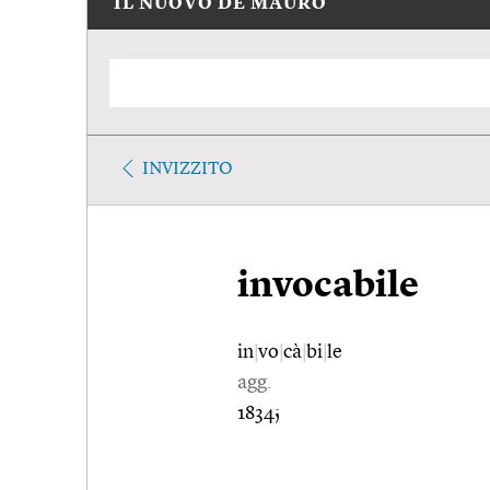
IL NUOVO DE MAURO
INVIZZITO
invocabile
in
|
vo
|
cà
|
bi
|
le
agg.
1834;