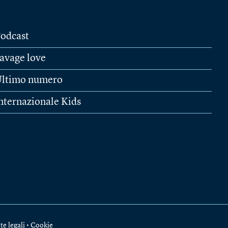
odcast
avage love
ltimo numero
nternazionale Kids
te legali
•
Cookie