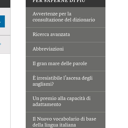
PER SAPERNE DI PIÙ
Avvertenze per la
consultazione del dizionario
A
Ricerca avanzata
Abbreviazioni
Il gran mare delle parole
È irresistibile l’ascesa degli
anglismi?
Un premio alla capacità di
adattamento
Il Nuovo vocabolario di base
della lingua italiana