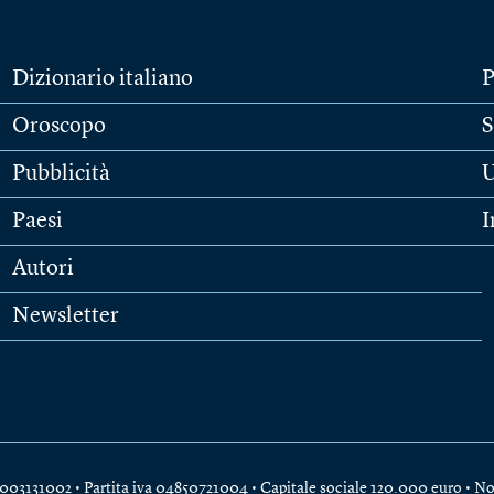
Dizionario italiano
P
Oroscopo
S
Pubblicità
U
Paesi
I
Autori
Newsletter
e 04003131002 • Partita iva 04850721004 • Capitale sociale 120.000 euro •
No