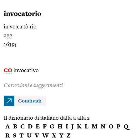
invocatorio
in
|
vo
|
ca
|
tò
|
rio
agg.
1639;
CO
invocativo
Correzioni e suggerimenti
Condividi
Il dizionario di italiano dalla a alla z
A
B
C
D
E
F
G
H
I
J
K
L
M
N
O
P
Q
R
S
T
U
V
W
X
Y
Z