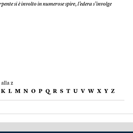
erpente si è involto in numerose spire
,
l’edera s’involge
 alla z
K
L
M
N
O
P
Q
R
S
T
U
V
W
X
Y
Z