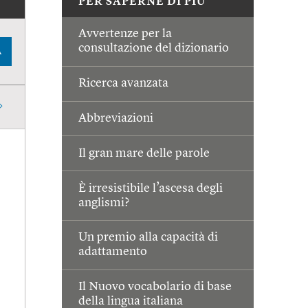
PER SAPERNE DI PIÙ
Avvertenze per la
consultazione del dizionario
A
Ricerca avanzata
Abbreviazioni
Il gran mare delle parole
È irresistibile l’ascesa degli
anglismi?
Un premio alla capacità di
adattamento
Il Nuovo vocabolario di base
della lingua italiana