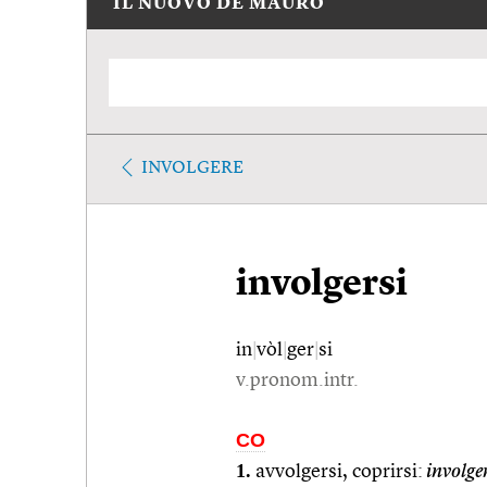
IL NUOVO DE MAURO
INVOLGERE
involgersi
in
|
vòl
|
ger
|
si
v.pronom.intr.
CO
1.
avvolgersi, coprirsi:
involge