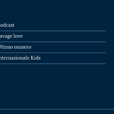
odcast
avage love
ltimo numero
nternazionale Kids