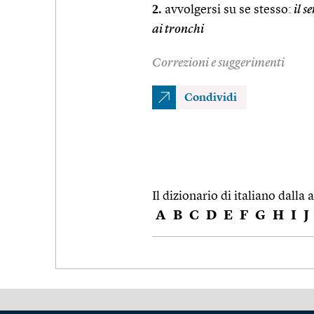
2.
avvolgersi su se stesso:
il s
ai tronchi
Correzioni e suggerimenti
Condividi
Il dizionario di italiano dalla a
A
B
C
D
E
F
G
H
I
J