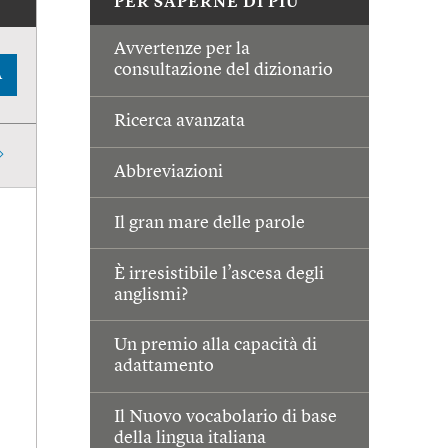
PER SAPERNE DI PIÙ
Avvertenze per la
consultazione del dizionario
A
Ricerca avanzata
Abbreviazioni
Il gran mare delle parole
È irresistibile l’ascesa degli
anglismi?
Un premio alla capacità di
adattamento
Il Nuovo vocabolario di base
della lingua italiana