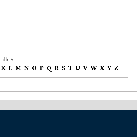
 alla z
K
L
M
N
O
P
Q
R
S
T
U
V
W
X
Y
Z