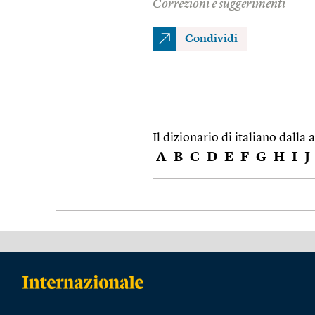
Correzioni e suggerimenti
Condividi
Il dizionario di italiano dalla a
A
B
C
D
E
F
G
H
I
J