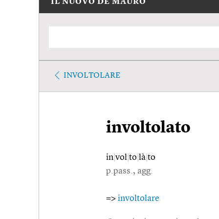
IL NUOVO DE MAURO
INVOLTOLARE
involtolato
in
|
vol
|
to
|
là
|
to
p.pass., agg.
=>
involtolare