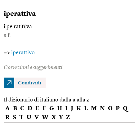
iperattiva
i
|
pe
|
rat
|
tì
|
va
s.f.
=>
iperattivo
.
Correzioni e suggerimenti
Condividi
Il dizionario di italiano dalla a alla z
A
B
C
D
E
F
G
H
I
J
K
L
M
N
O
P
Q
R
S
T
U
V
W
X
Y
Z