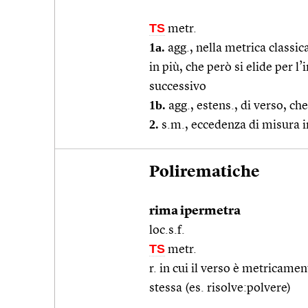
TS
metr.
1a.
agg., nella metrica classic
in più, che però si elide per l
successivo
1b.
agg., estens., di verso, c
2.
s.m., eccedenza di misura i
Polirematiche
rima ipermetra
loc.s.f.
TS
metr.
r. in cui il verso è metricame
stessa (es. risolve:polvere)