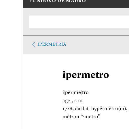
IL NUOVO DE MAURO
IPERMETRIA
ipermetro
i
|
pèr
|
me
|
tro
agg., s.m.
1726; dal lat. hypĕrmĕtru(m),
2
métron “
metro”.