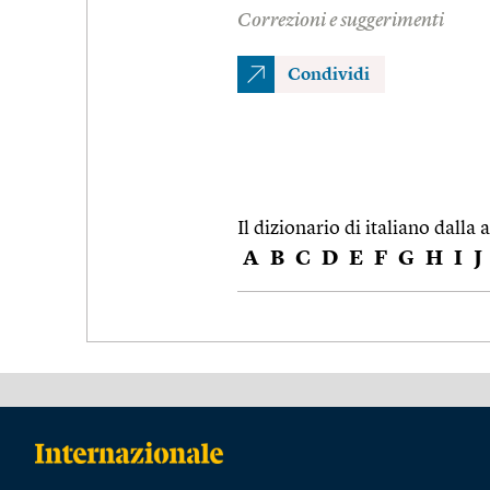
Correzioni e suggerimenti
Condividi
Il dizionario di italiano dalla a
A
B
C
D
E
F
G
H
I
J