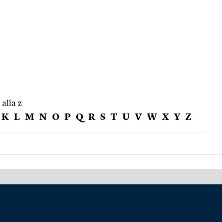
 alla z
K
L
M
N
O
P
Q
R
S
T
U
V
W
X
Y
Z