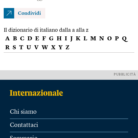
Condividi
Il dizionario di italiano dalla a alla z
A
B
C
D
E
F
G
H
I
J
K
L
M
N
O
P
Q
R
S
T
U
V
W
X
Y
Z
PUBBLICITÀ
Chi siamo
Contattaci