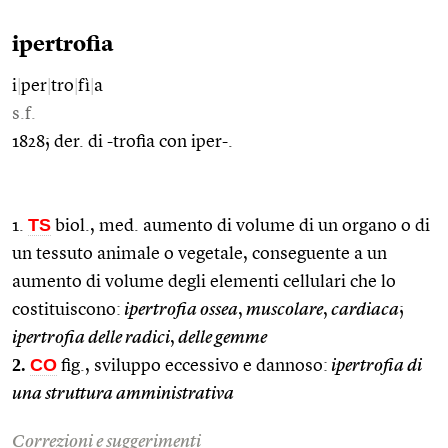
ipertrofia
i
|
per
|
tro
|
fì
|
a
s.f.
1828; der. di -trofia con iper-.
TS
1.
biol., med. aumento di volume di un organo o di
un tessuto animale o vegetale, conseguente a un
aumento di volume degli elementi cellulari che lo
costituiscono:
ipertrofia ossea
,
muscolare
,
cardiaca
;
ipertrofia delle radici
,
delle gemme
2.
CO
fig., sviluppo eccessivo e dannoso:
ipertrofia di
una struttura amministrativa
Correzioni e suggerimenti