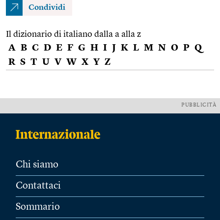
Condividi
Il dizionario di italiano dalla a alla z
A
B
C
D
E
F
G
H
I
J
K
L
M
N
O
P
Q
R
S
T
U
V
W
X
Y
Z
PUBBLICITÀ
Chi siamo
Contattaci
Sommario