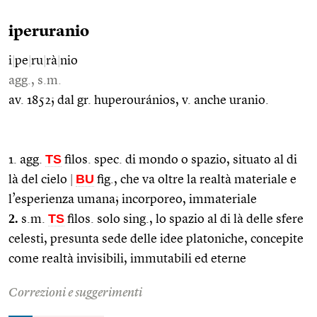
iperuranio
i
|
pe
|
ru
|
rà
|
nio
agg., s.m.
av. 1852; dal gr. huperouránios, v. anche uranio.
TS
1. agg.
filos. spec. di mondo o spazio, situato al di
BU
là del cielo
|
fig., che va oltre la realtà materiale e
l’esperienza umana; incorporeo, immateriale
2.
TS
s.m.
filos. solo sing., lo spazio al di là delle sfere
celesti, presunta sede delle idee platoniche, concepite
come realtà invisibili, immutabili ed eterne
Correzioni e suggerimenti