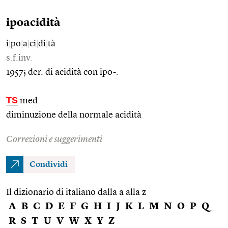
ipoacidità
i
|
po
|
a
|
ci
|
di
|
tà
s.f.inv.
1957; der. di acidità con ipo-.
TS
med.
diminuzione della normale acidità
Correzioni e suggerimenti
Condividi
Il dizionario di italiano dalla a alla z
A
B
C
D
E
F
G
H
I
J
K
L
M
N
O
P
Q
R
S
T
U
V
W
X
Y
Z