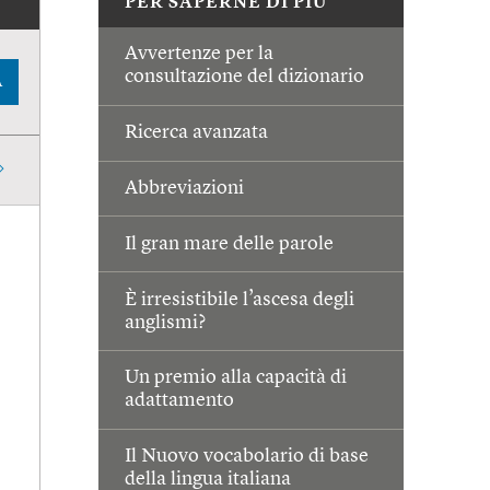
PER SAPERNE DI PIÙ
Avvertenze per la
consultazione del dizionario
A
Ricerca avanzata
Abbreviazioni
Il gran mare delle parole
È irresistibile l’ascesa degli
anglismi?
Un premio alla capacità di
adattamento
Il Nuovo vocabolario di base
della lingua italiana