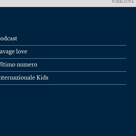
PUBBLICITÀ
odcast
avage love
ltimo numero
nternazionale Kids