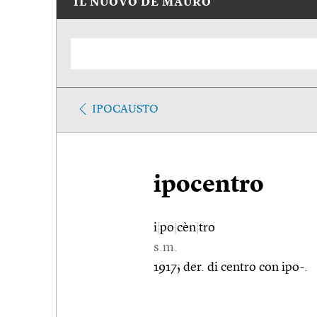
IL NUOVO DE MAURO
IPOCAUSTO
ipocentro
i
|
po
|
cèn
|
tro
s.m.
1917; der. di centro con ipo-.