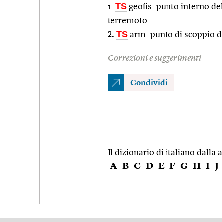
TS
1.
geofis. punto interno del
terremoto
2.
TS
arm. punto di scoppio d
Correzioni e suggerimenti
Condividi
Il dizionario di italiano dalla a
A
B
C
D
E
F
G
H
I
J