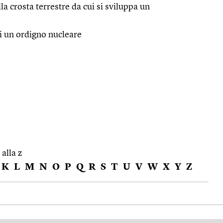
la crosta terrestre da cui si sviluppa un
i un ordigno nucleare
 alla z
K
L
M
N
O
P
Q
R
S
T
U
V
W
X
Y
Z