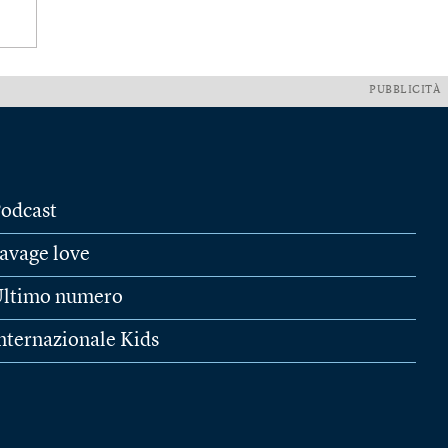
PUBBLICITÀ
odcast
avage love
ltimo numero
nternazionale Kids