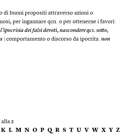
 di buoni propositi attraverso azioni o
osi, per ingannare qcn. o per ottenerne i favori:
l’ipocrisia dei falsi devoti
,
nascondere qcs. sotto
,
ia
|
comportamento o discorso da ipocrita:
non
 alla z
K
L
M
N
O
P
Q
R
S
T
U
V
W
X
Y
Z