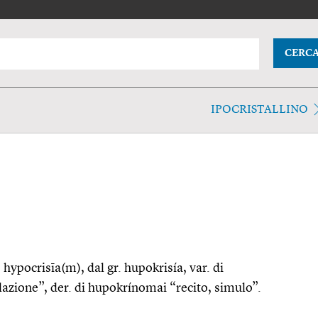
CERC
IPOCRISTALLINO
o hypocrisīa(m), dal gr. hupokrisía, var. di
lazione”, der. di hupokrínomai “recito, simulo”.