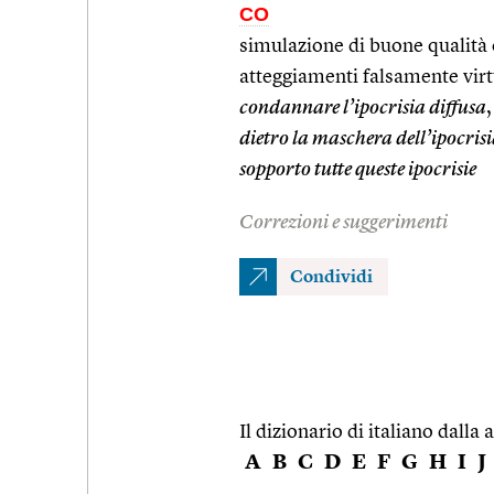
CO
simulazione di buone qualità o
atteggiamenti falsamente virtu
condannare l’ipocrisia diffusa
,
dietro la maschera dell’ipocris
sopporto tutte queste ipocrisie
Correzioni e suggerimenti
Condividi
Il dizionario di italiano dalla a
A
B
C
D
E
F
G
H
I
J