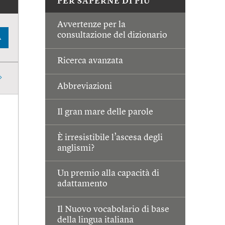
PER SAPERNE DI PIÙ
Avvertenze per la
consultazione del dizionario
A
Ricerca avanzata
Abbreviazioni
Il gran mare delle parole
È irresistibile l’ascesa degli
anglismi?
Un premio alla capacità di
adattamento
Il Nuovo vocabolario di base
della lingua italiana