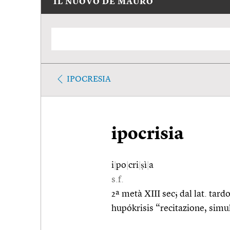
IL NUOVO DE MAURO
IPOCRESIA
ipocrisia
i
|
po
|
cri
|
ṣì
|
a
s.f.
2ª metà XIII sec; dal lat. tard
hupókrisis “recitazione, simu