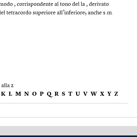
 modo , corrispondente al tono del la , derivato
el tetracordo superiore all’inferiore; anche s.m.
 alla z
K
L
M
N
O
P
Q
R
S
T
U
V
W
X
Y
Z