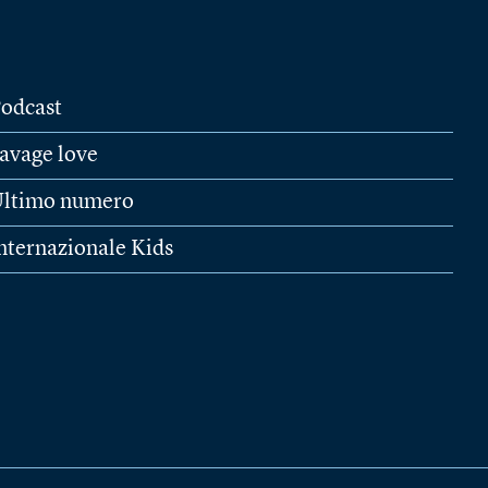
odcast
avage love
ltimo numero
nternazionale Kids