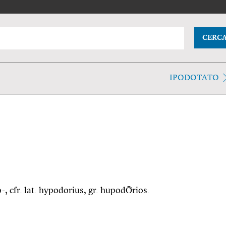
CERC
IPODOTATO
o-, cfr. lat. hypodorius, gr. hupodṒrios.