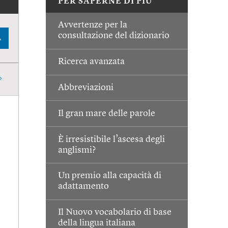
PER SAPERNE DI PIÙ
Avvertenze per la
consultazione del dizionario
A
Ricerca avanzata
Abbreviazioni
Il gran mare delle parole
È irresistibile l’ascesa degli
anglismi?
Un premio alla capacità di
adattamento
Il Nuovo vocabolario di base
della lingua italiana