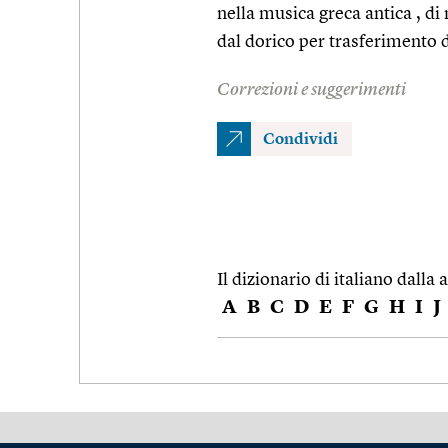
nella musica greca antica , di
dal dorico per trasferimento d
Correzioni e suggerimenti
Condividi
Il dizionario di italiano dalla a
A
B
C
D
E
F
G
H
I
J