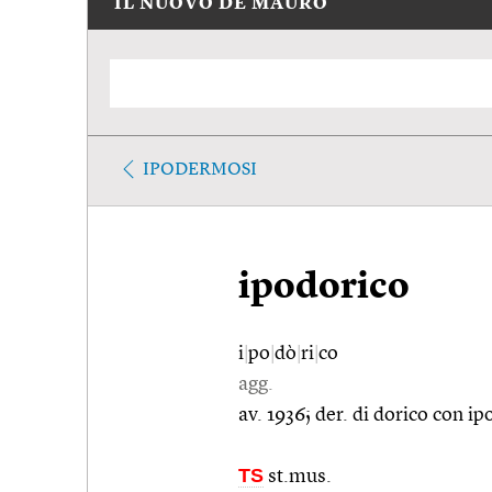
IL NUOVO DE MAURO
IPODERMOSI
ipodorico
i
|
po
|
dò
|
ri
|
co
agg.
av. 1936; der. di dorico con ip
TS
st.mus.