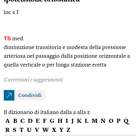
loc.s.f.
TS
med.
diminuzione transitoria e modesta della pressione
arteriosa nel passaggio dalla posizione orizzontale a
quella verticale o per lunga stazione eretta
Correzioni e suggerimenti
Condividi
Il dizionario di italiano dalla a alla z
A
B
C
D
E
F
G
H
I
J
K
L
M
N
O
P
Q
R
S
T
U
V
W
X
Y
Z