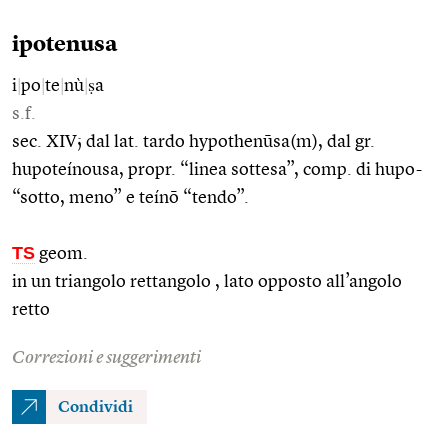
ipotenusa
i
|
po
|
te
|
nù
|
ṣa
s.f.
sec. XIV; dal lat. tardo hypothenūsa(m), dal gr.
hupoteínousa, propr. “linea sottesa”, comp. di hupo-
“sotto, meno” e teínō “tendo”.
TS
geom.
in un triangolo rettangolo , lato opposto all’angolo
retto
Correzioni e suggerimenti
Condividi