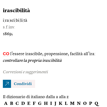
irascibilità
i
|
ra
|
sci
|
bi
|
li
|
tà
s.f.inv.
1869;
CO
l’essere irascibile, propensione, facilità all’ira:
controllare la propria irascibilità
Correzioni e suggerimenti
Condividi
Il dizionario di italiano dalla a alla z
A
B
C
D
E
F
G
H
I
J
K
L
M
N
O
P
Q