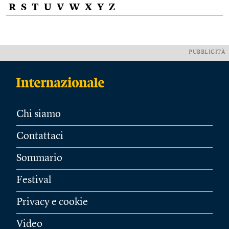
R
S
T
U
V
W
X
Y
Z
PUBBLICITÀ
Chi siamo
Contattaci
Sommario
Festival
Privacy e cookie
Video