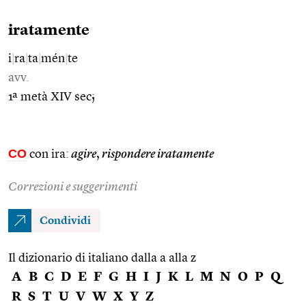
iratamente
i
|
ra
|
ta
|
mén
|
te
avv.
1ª metà XIV sec;
CO
con ira:
agire
,
rispondere iratamente
Correzioni e suggerimenti
Condividi
Il dizionario di italiano dalla a alla z
A
B
C
D
E
F
G
H
I
J
K
L
M
N
O
P
Q
R
S
T
U
V
W
X
Y
Z