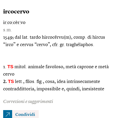
ircocervo
ir
|
co
|
cèr
|
vo
s.m.
1549; dal lat. tardo hircocĕrvu(m), comp. di hircus
“irco” e cervus “cervo”, cfr. gr. traghélaphos.
TS
1.
mitol. animale favoloso, metà caprone e metà
cervo
2.
TS
lett., filos. fig., cosa, idea intrinsecamente
contraddittoria, impossibile e, quindi, inesistente
Correzioni e suggerimenti
Condividi