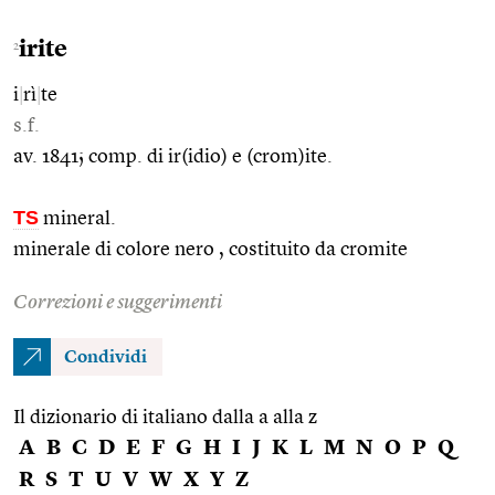
irite
2
i
|
rì
|
te
s.f.
av. 1841; comp. di ir(idio) e (crom)ite.
TS
mineral.
minerale di colore nero , costituito da cromite
Correzioni e suggerimenti
Condividi
Il dizionario di italiano dalla a alla z
A
B
C
D
E
F
G
H
I
J
K
L
M
N
O
P
Q
R
S
T
U
V
W
X
Y
Z