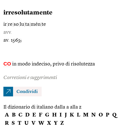
irresolutamente
ir
|
re
|
so
|
lu
|
ta
|
mén
|
te
avv.
av. 1563;
CO
in modo indeciso, privo di risolutezza
Correzioni e suggerimenti
Condividi
Il dizionario di italiano dalla a alla z
A
B
C
D
E
F
G
H
I
J
K
L
M
N
O
P
Q
R
S
T
U
V
W
X
Y
Z