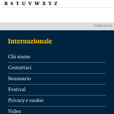
R
S
T
U
V
W
X
Y
Z
PUBBLICITÀ
Chi siamo
Contattaci
Sommario
Festival
Privacy e cookie
Video