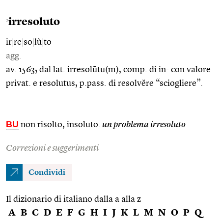
irresoluto
2
ir
|
re
|
so
|
lù
|
to
agg.
av. 1563; dal lat. irresolūtu(m), comp. di in- con valore
privat. e resolutus, p.pass. di resolvĕre “sciogliere”.
BU
non risolto, insoluto:
un problema irresoluto
Correzioni e suggerimenti
Condividi
Il dizionario di italiano dalla a alla z
A
B
C
D
E
F
G
H
I
J
K
L
M
N
O
P
Q