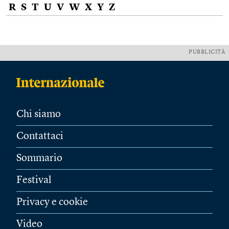
R
S
T
U
V
W
X
Y
Z
PUBBLICITÀ
Chi siamo
Contattaci
Sommario
Festival
Privacy e cookie
Video