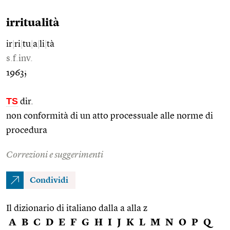
irritualità
ir
|
ri
|
tu
|
a
|
li
|
tà
s.f.inv.
1963;
TS
dir.
non conformità di un atto processuale alle norme di
procedura
Correzioni e suggerimenti
Condividi
Il dizionario di italiano dalla a alla z
A
B
C
D
E
F
G
H
I
J
K
L
M
N
O
P
Q