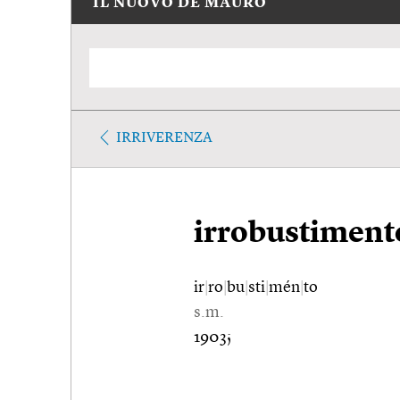
IL NUOVO DE MAURO
IRRIVERENZA
irrobustiment
ir
|
ro
|
bu
|
sti
|
mén
|
to
s.m.
1903;