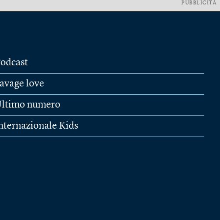
PUBBLICITÀ
odcast
avage love
ltimo numero
nternazionale Kids