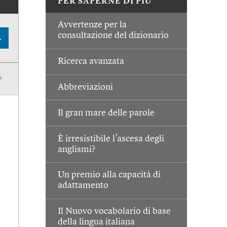
PER SAPERNE DI PIÙ
Avvertenze per la
consultazione del dizionario
A
Ricerca avanzata
Abbreviazioni
Il gran mare delle parole
È irresistibile l’ascesa degli
anglismi?
Un premio alla capacità di
adattamento
Il Nuovo vocabolario di base
della lingua italiana