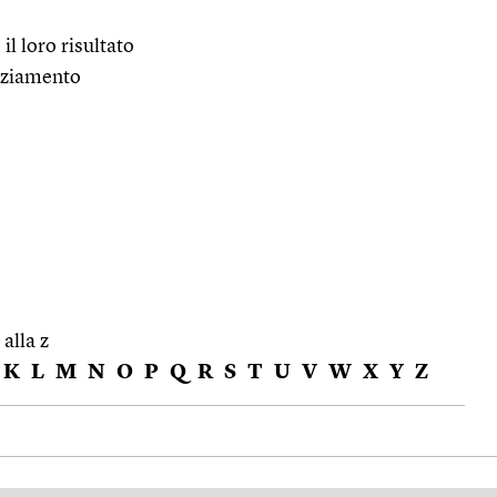
 il loro risultato
nziamento
 alla z
K
L
M
N
O
P
Q
R
S
T
U
V
W
X
Y
Z