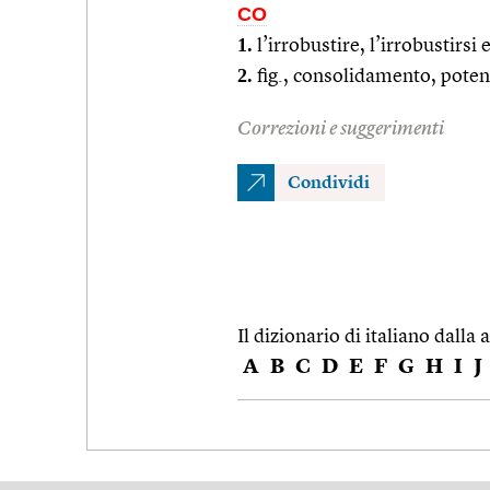
CO
1.
l’irrobustire, l’irrobustirsi e
2.
fig., consolidamento, pote
Correzioni e suggerimenti
Condividi
Il dizionario di italiano dalla a
A
B
C
D
E
F
G
H
I
J