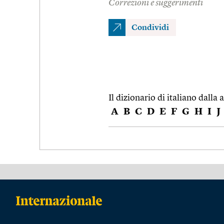
Correzioni e suggerimenti
Condividi
Il dizionario di italiano dalla a
A
B
C
D
E
F
G
H
I
J