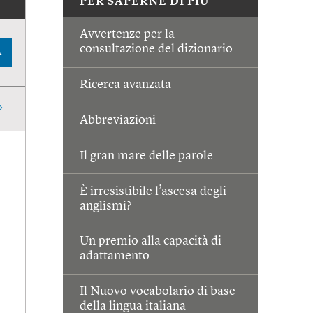
PER SAPERNE DI PIÙ
Avvertenze per la
consultazione del dizionario
A
Ricerca avanzata
Abbreviazioni
Il gran mare delle parole
È irresistibile l’ascesa degli
anglismi?
Un premio alla capacità di
adattamento
Il Nuovo vocabolario di base
della lingua italiana