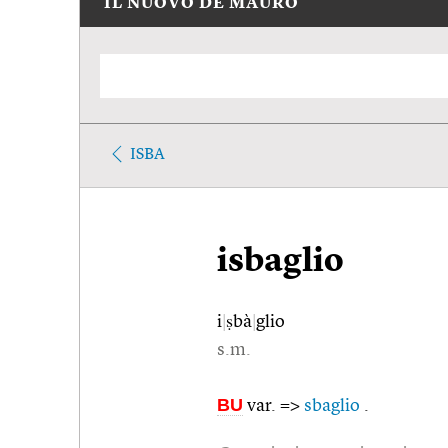
IL NUOVO DE MAURO
ISBA
isbaglio
i
|
ṣbà
|
glio
s.m.
BU
var. =>
sbaglio
.