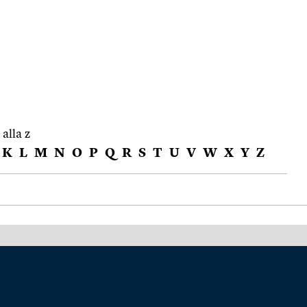
 alla z
K
L
M
N
O
P
Q
R
S
T
U
V
W
X
Y
Z