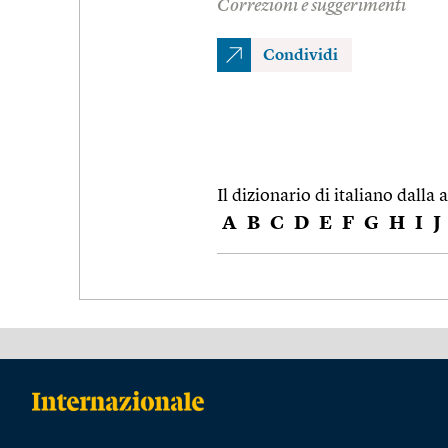
Correzioni e suggerimenti
Condividi
Il dizionario di italiano dalla a
A
B
C
D
E
F
G
H
I
J