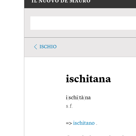
IL NUOVO DE MAURO
ISCHIO
ischitana
i
|
schi
|
tà
|
na
s.f.
=>
ischitano
.