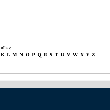
 alla z
K
L
M
N
O
P
Q
R
S
T
U
V
W
X
Y
Z