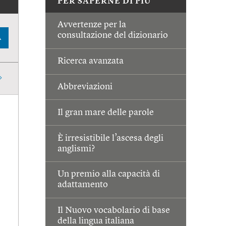
PER SAPERNE DI PIÙ
Avvertenze per la
consultazione del dizionario
A
Ricerca avanzata
Abbreviazioni
Il gran mare delle parole
È irresistibile l’ascesa degli
anglismi?
Un premio alla capacità di
adattamento
Il Nuovo vocabolario di base
della lingua italiana