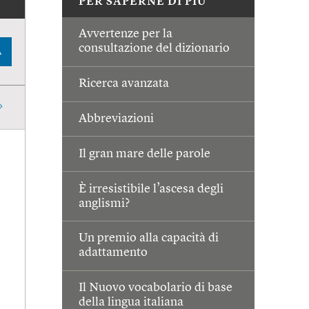
PER SAPERNE DI PIÙ
Avvertenze per la
consultazione del dizionario
A
Ricerca avanzata
Abbreviazioni
Il gran mare delle parole
È irresistibile l’ascesa degli
anglismi?
Un premio alla capacità di
adattamento
Il Nuovo vocabolario di base
della lingua italiana