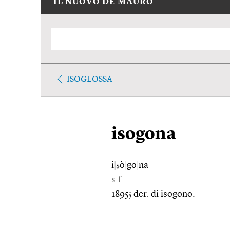
IL NUOVO DE MAURO
ISOGLOSSA
isogona
i
|
ṣò
|
go
|
na
s.f.
1895; der. di isogono.