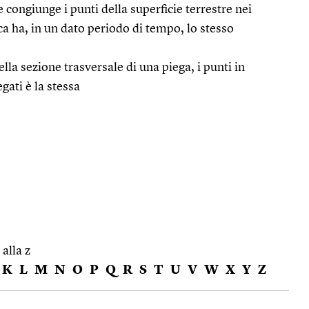
e congiunge i punti della superficie terrestre nei
ca ha, in un dato periodo di tempo, lo stesso
ella sezione trasversale di una piega, i punti in
egati è la stessa
 alla z
K
L
M
N
O
P
Q
R
S
T
U
V
W
X
Y
Z