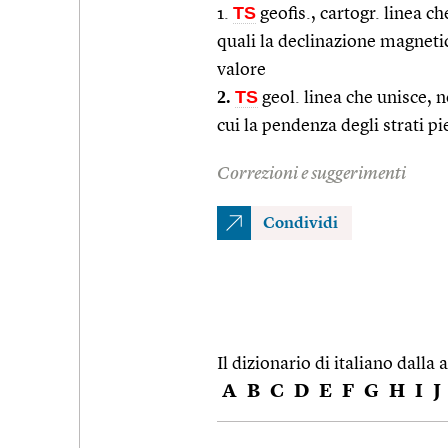
TS
1.
geofis., cartogr. linea ch
quali la declinazione magneti
valore
2.
TS
geol. linea che unisce, n
cui la pendenza degli strati pi
Correzioni e suggerimenti
Condividi
Il dizionario di italiano dalla a
A
B
C
D
E
F
G
H
I
J