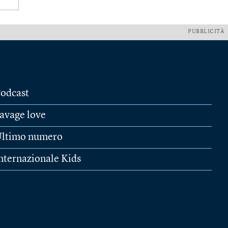
PUBBLICITÀ
odcast
avage love
ltimo numero
nternazionale Kids