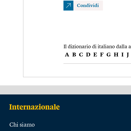
Condividi
Il dizionario di italiano dalla a
A
B
C
D
E
F
G
H
I
J
Chi siamo