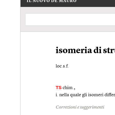
IL NUOVO DE MAURO
isomeria di st
loc.s.f.
TS
chim.
,
i. nella quale gli isomeri diff
Correzioni e suggerimenti