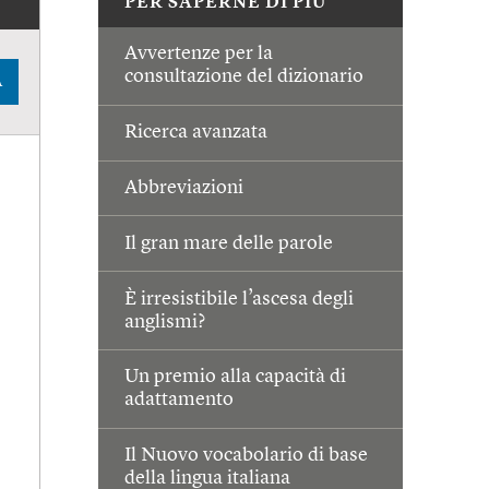
PER SAPERNE DI PIÙ
Avvertenze per la
consultazione del dizionario
A
Ricerca avanzata
Abbreviazioni
Il gran mare delle parole
È irresistibile l’ascesa degli
anglismi?
Un premio alla capacità di
adattamento
Il Nuovo vocabolario di base
della lingua italiana