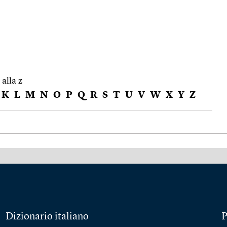
 alla z
K
L
M
N
O
P
Q
R
S
T
U
V
W
X
Y
Z
Dizionario italiano
P