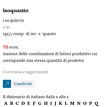
isoquanto
i
|
ṣo
|
quàn
|
to
s.m.
1
1957; comp. di iso- e
quanto.
TS
econ.
insieme delle combinazioni di fattori produttivi cui
corrisponde una stessa quantità di prodotto
Correzioni e suggerimenti
Condividi
Il dizionario di italiano dalla a alla z
A
B
C
D
E
F
G
H
I
J
K
L
M
N
O
P
Q