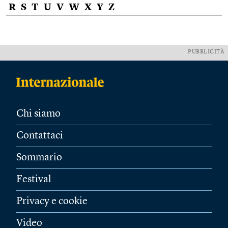
R
S
T
U
V
W
X
Y
Z
PUBBLICITÀ
Chi siamo
Contattaci
Sommario
Festival
Privacy e cookie
Video