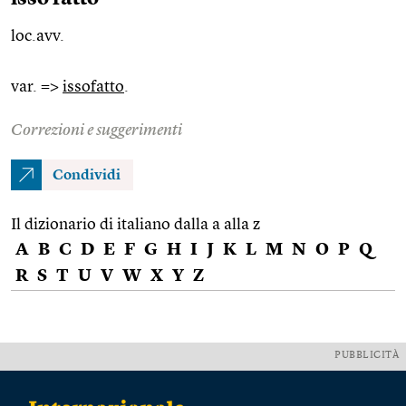
loc.avv.
var. =>
issofatto
.
Correzioni e suggerimenti
Condividi
Il dizionario di italiano dalla a alla z
A
B
C
D
E
F
G
H
I
J
K
L
M
N
O
P
Q
R
S
T
U
V
W
X
Y
Z
PUBBLICITÀ