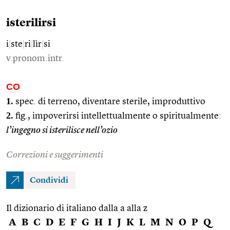
isterilirsi
i
|
ste
|
ri
|
lìr
|
si
v.pronom.intr.
CO
1.
spec. di terreno, diventare sterile, improduttivo
2.
fig., impoverirsi intellettualmente o spiritualmente:
l’ingegno si isterilisce nell’ozio
Correzioni e suggerimenti
Condividi
Il dizionario di italiano dalla a alla z
A
B
C
D
E
F
G
H
I
J
K
L
M
N
O
P
Q