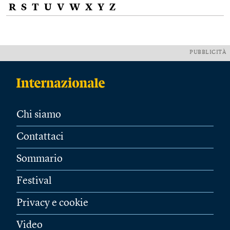
R
S
T
U
V
W
X
Y
Z
PUBBLICITÀ
Chi siamo
Contattaci
Sommario
Festival
Privacy e cookie
Video