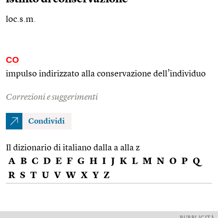
loc.s.m.
CO
impulso indirizzato alla conservazione dell’individuo
Correzioni e suggerimenti
Condividi
Il dizionario di italiano dalla a alla z
A
B
C
D
E
F
G
H
I
J
K
L
M
N
O
P
Q
R
S
T
U
V
W
X
Y
Z