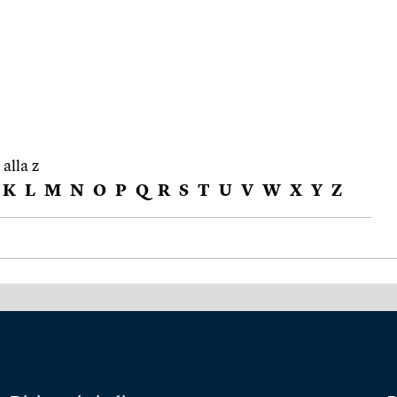
 alla z
K
L
M
N
O
P
Q
R
S
T
U
V
W
X
Y
Z