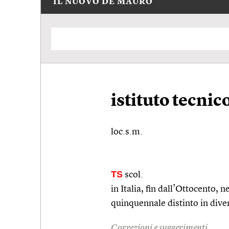
IL NUOVO DE MAURO
istituto tecnic
loc.s.m.
TS
scol.
in Italia, fin dall’Ottocento, 
quinquennale distinto in divers
Correzioni e suggerimenti