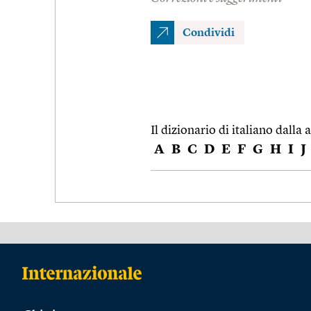
Condividi
Il dizionario di italiano dalla a
A
B
C
D
E
F
G
H
I
J