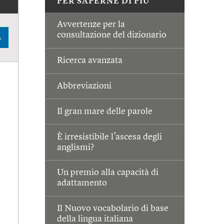
PER SAPERNE DI PIÙ
Avvertenze per la
consultazione del dizionario
A
Ricerca avanzata
Abbreviazioni
Il gran mare delle parole
È irresistibile l’ascesa degli
anglismi?
Un premio alla capacità di
adattamento
Il Nuovo vocabolario di base
della lingua italiana