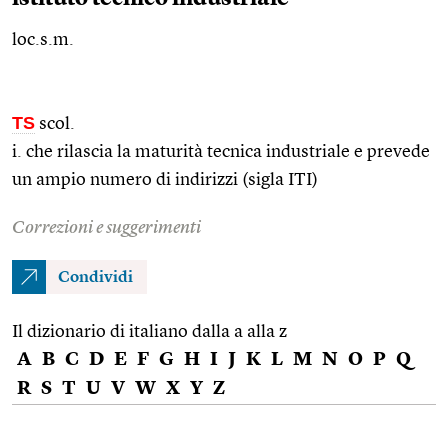
loc.s.m.
TS
scol.
i. che rilascia la maturità tecnica industriale e prevede
un ampio numero di indirizzi (sigla ITI)
Correzioni e suggerimenti
Condividi
Il dizionario di italiano dalla a alla z
A
B
C
D
E
F
G
H
I
J
K
L
M
N
O
P
Q
R
S
T
U
V
W
X
Y
Z