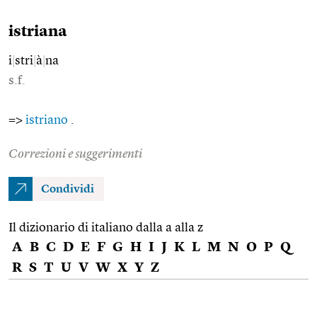
istriana
i
|
stri
|
à
|
na
s.f.
=>
istriano
.
Correzioni e suggerimenti
Condividi
Il dizionario di italiano dalla a alla z
A
B
C
D
E
F
G
H
I
J
K
L
M
N
O
P
Q
R
S
T
U
V
W
X
Y
Z