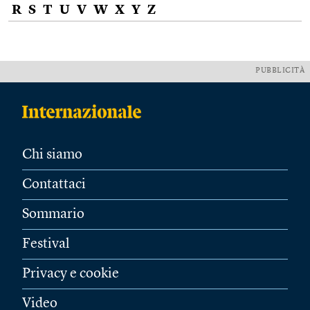
R
S
T
U
V
W
X
Y
Z
PUBBLICITÀ
Chi siamo
Contattaci
Sommario
Festival
Privacy e cookie
Video