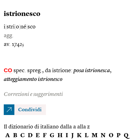
istrionesco
i
|
stri
|
o
|
né
|
sco
agg.
av. 1742;
CO
spec. spreg., da istrione:
posa istrionesca
,
atteggiamento istrionesco
Correzioni e suggerimenti
Condividi
Il dizionario di italiano dalla a alla z
A
B
C
D
E
F
G
H
I
J
K
L
M
N
O
P
Q